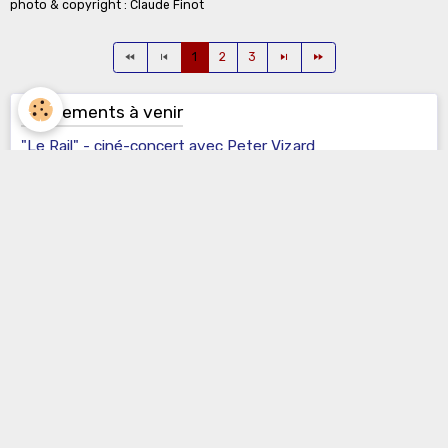
photo & copyright : Claude Finot
1
2
3
Évènements à venir
"Le Rail" - ciné-concert avec Peter Vizard
Le 14/08/2026
de 20:00
à 21:30
Pour la première fois, le Château de Commarin accueille un ciné-
concert dans le Grand Salon. Le public y découvrira Le Rail (1921) de
Lupu Pick, chef-d’œuvre ...
Marie-Christine Barrault et Nicolas Boyer-Lehman
Le 15/08/2026
de 20:00
à 21:30
Dans le grand salon du Château de Commarin, la comédienne Marie-
Christine Barrault et le pianiste Nicolas Boyer-Lehman proposent un
dialogue sensible entre ...
Ingmar Lazar
Le 03/10/2026
de 20:00
à 21:30
Dans le grand salon du Château de Commarin, le pianiste Ingmar