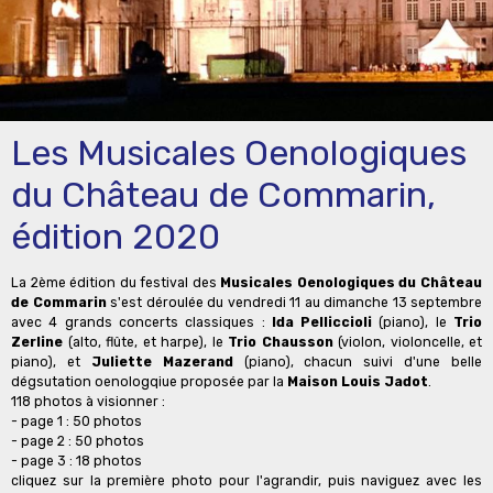
Les Musicales Oenologiques
du Château de Commarin,
édition 2020
La 2ème édition du festival des
Musicales Oenologiques du Château
de Commarin
s'est déroulée du vendredi 11 au dimanche 13 septembre
avec 4 grands concerts classiques :
Ida Pelliccioli
(piano), le
Trio
Zerline
(alto, flûte, et harpe), le
Trio Chausson
(violon, violoncelle, et
piano), et
Juliette Mazerand
(piano), chacun suivi d'une belle
dégsutation oenologqiue proposée par la
Maison Louis Jadot
.
118 photos à visionner :
- page 1 : 50 photos
- page 2 : 50 photos
- page 3 : 18 photos
cliquez sur la première photo pour l'agrandir, puis naviguez avec les